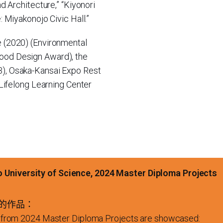
nd Architecture,” “Kiyonori
: Miyakonojo Civic Hall.”
e (2020) (Environmental
ood Design Award), the
3), Osaka-Kansai Expo Rest
 Lifelong Learning Center
sity of Science, 2024 Master Diploma Projects
計的作品：
ks from 2024 Master Diploma Projects are showcased: