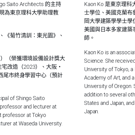
ito Architects 的主持
Kaon Ko 是東
現為東京理科大學助理教
士學位、美國克蘭布
岡大學建築學學士學位。她
美國與日本多家建築
、《菊竹清訓：東光園》、
師。
Kaon Ko is an associa
0）（榮獲環境設備設計獎大
Science. She received 
田家住宅改造（2023）、大阪・
University of Tokyo, 
、西尾市終身學習中心（預計
Academy of Art, and a
University of Oregon.
addition to several oth
cipal of Shingo Saito
States and Japan, and 
 professor and lecturer at
Japan.
t professor at Tokyo
cturer at Waseda University.