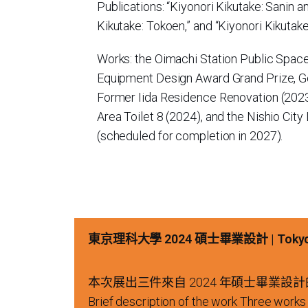
Publications: “Kiyonori Kikutake: Sanin a
Kikutake: Tokoen,” and “Kiyonori Kikutake
Works: the Oimachi Station Public Spac
Equipment Design Award Grand Prize, G
Former Iida Residence Renovation (202
Area Toilet 8 (2024), and the Nishio City
(scheduled for completion in 2027).
東京理科大學 2024 碩士畢業設計 | Tokyo Univer
本次展出三件來自 2024 年碩士畢業設
Brief description of the work Three wor