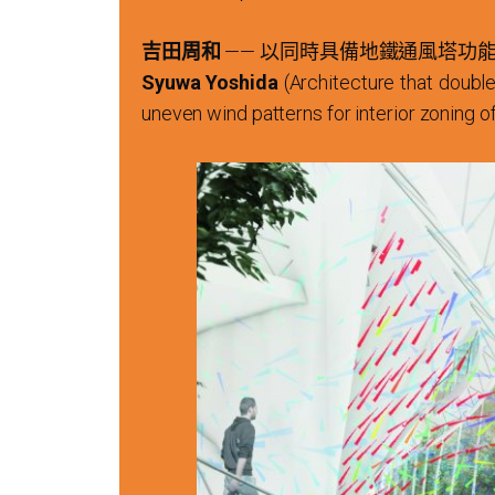
吉田周和
—— 以同時具備地鐵通風塔功
Syuwa Yoshida
(Architecture that doubles
uneven wind patterns for interior zoning of