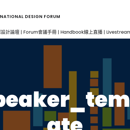
RNATIONAL DESIGN FORUM
設計論壇 | Forum
會議手冊 | Handbook
線上直播 | Livestrea
peaker_tem
ate