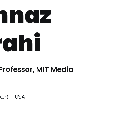
hnaz
rahi
 Professor, MIT Media
ker) – USA