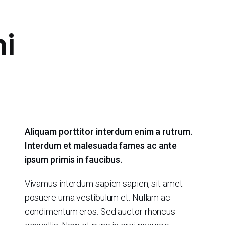
i
Aliquam porttitor interdum enim a rutrum.
Interdum et malesuada fames ac ante
ipsum primis in faucibus.
Vivamus interdum sapien sapien, sit amet
posuere urna vestibulum et. Nullam ac
condimentum eros. Sed auctor rhoncus