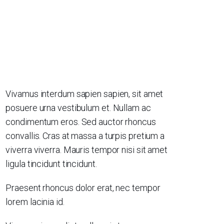
Vivamus interdum sapien sapien, sit amet
posuere urna vestibulum et. Nullam ac
condimentum eros. Sed auctor rhoncus
convallis. Cras at massa a turpis pretium a
viverra viverra. Mauris tempor nisi sit amet
ligula tincidunt tincidunt.
Praesent rhoncus dolor erat, nec tempor
lorem lacinia id.