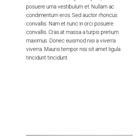
posuere urna vestibulum et. Nullam ac
condimentum eros. Sed auctor rhoncus
convallis. Nam et nunc in orci posuere
convallis. Cras at massa a turpis pretium
maximus. Donec euismod nisi a viverra
viverra. Mauris tempor nisi sit amet ligula
tincidunt tincidunt.