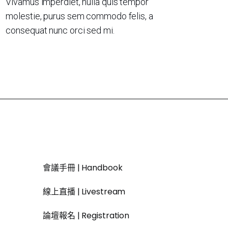
Vivamus imperdiet, nulla quis tempor
molestie, purus sem commodo felis, a
consequat nunc orci sed mi.
會議手冊 | Handbook
線上直播 | Livestream
論壇報名 | Registration