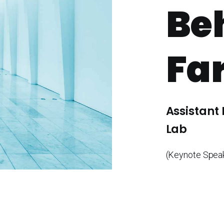
Be
Fa
Assistant
Lab
(Keynote Spea