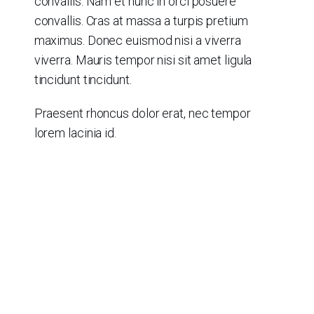
convallis. Nam et nunc in orci posuere
convallis. Cras at massa a turpis pretium
maximus. Donec euismod nisi a viverra
viverra. Mauris tempor nisi sit amet ligula
tincidunt tincidunt.
Praesent rhoncus dolor erat, nec tempor
lorem lacinia id.