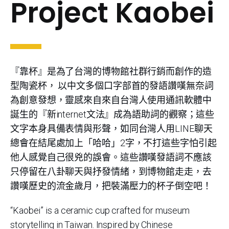
Project Kaobei
『靠杯』是為了台灣的博物館社群行銷而創作的造
型陶瓷杯， 以中文多個口字部首的發語讚嘆無奈詞
為創意發想，靈感來自來自台灣人使用通訊軟體中
誕生的『新internet文法』成為語助詞的觀察；這些
文字本身具備表情與形聲，如同台灣人用LINE聊天
總會在結尾處加上「哈哈」2字，不打這些字怕引起
他人感覺自己很兇的誤會。這些讚嘆發語詞不應該
只停留在八卦聊天與抒發情緒，到博物館走走，去
讚嘆歷史的流金歲月，把裝滿壓力的杯子倒空吧！
“Kaobei” is a ceramic cup crafted for museum
storytelling in Taiwan. Inspired by Chinese